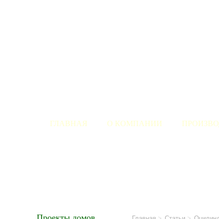
ГЛАВНАЯ
О КОМПАНИИ
ПРОИЗВО
Проекты домов
Главная
>
Статьи
>
Оцилинд