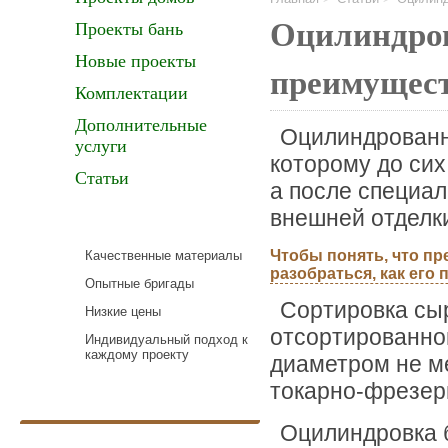
Оцилиндров
Проекты бань
Новые проекты
преимущес
Комплектации
Дополнительные
Оцилиндрованно
услуги
которому до сих
Статьи
а после специал
внешней отделк
Чтобы понять, что п
Качественные материалы
разобраться, как его
Опытные бригады
Сортировка сы
Низкие цены
отсортированно
Индивидуальный подход к
каждому проекту
диаметром не м
токарно-фрезер
Оцилиндровка б