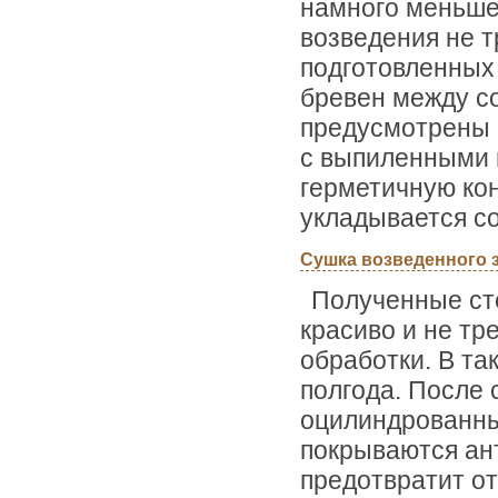
намного меньше
возведения не т
подготовленных 
бревен между со
предусмотрены п
с выпиленными 
герметичную ко
укладывается с
Сушка возведенного 
Полученные сте
красиво и не тр
обработки. В та
полгода. После 
оцилиндрованны
покрываются ант
предотвратит от