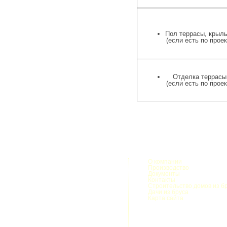
Пол террасы, крыль
(если есть по проек
Отделка террасы
(если есть по проек
О компании
Производство
Документы
Контакты
Строительство домов из б
Дачи из бруса
Карта сайта